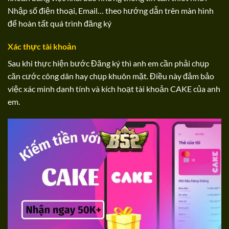
Nhập số điện thoại, Email… theo hướng dẫn trên màn hình
để hoàn tất quá trình đăng ký
Xác thực tài khoản
Sau khi thực hiện bước Đăng ký thì anh em cần phải chụp
căn cước công dân hay chụp khuôn mặt. Điều này đảm bảo
việc xác minh danh tính và kích hoạt tài khoản CAKE của anh
em.