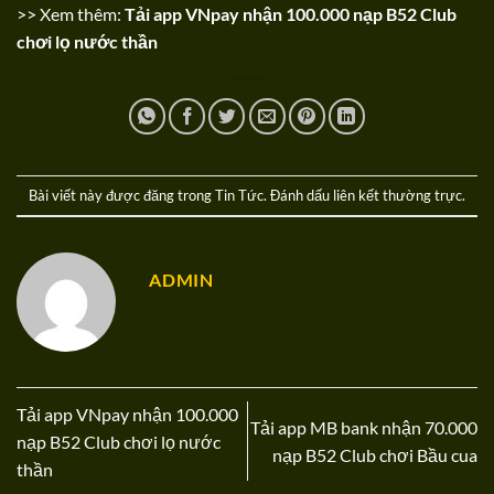
>> Xem thêm:
Tải app VNpay nhận 100.000 nạp B52 Club
chơi lọ nước thần
Bài viết này được đăng trong
Tin Tức
. Đánh dấu
liên kết thường trực
.
ADMIN
Tải app VNpay nhận 100.000
Tải app MB bank nhận 70.000
nạp B52 Club chơi lọ nước
nạp B52 Club chơi Bầu cua
thần