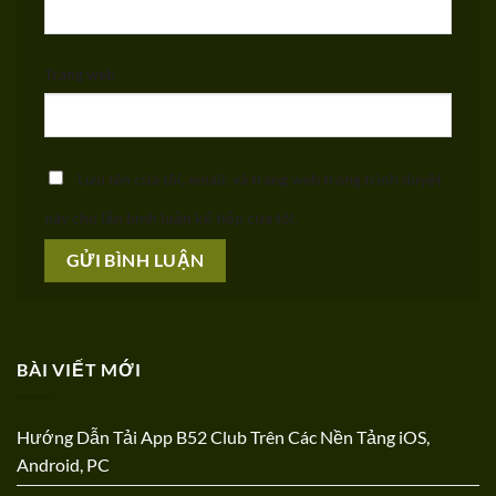
Trang web
Lưu tên của tôi, email, và trang web trong trình duyệt
này cho lần bình luận kế tiếp của tôi.
BÀI VIẾT MỚI
Hướng Dẫn Tải App B52 Club Trên Các Nền Tảng iOS,
Android, PC