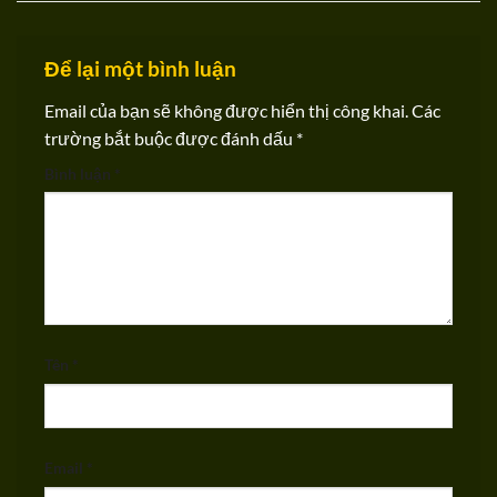
Để lại một bình luận
Email của bạn sẽ không được hiển thị công khai.
Các
trường bắt buộc được đánh dấu
*
Bình luận
*
Tên
*
Email
*